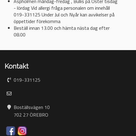
Aspholmen måndag-fredag , Bullis på Öster tisdag
- lördag Vid allergi fråga personalen om innehåll
019-331125 Under Jul och Nyår kan avvikelser på
öppettider förekomma
Beställ innan 13.00 och hämta nästa dag efter
08.00
Kontakt
019-331125
Boställsvägen 10
702 27 ÖREBRO