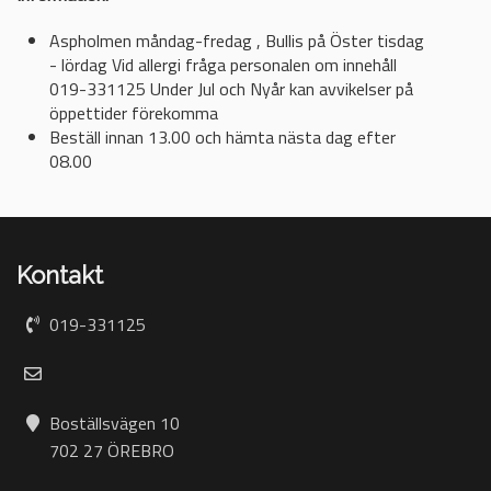
Aspholmen måndag-fredag , Bullis på Öster tisdag
- lördag Vid allergi fråga personalen om innehåll
019-331125 Under Jul och Nyår kan avvikelser på
öppettider förekomma
Beställ innan 13.00 och hämta nästa dag efter
08.00
Kontakt
019-331125
Boställsvägen 10
702 27 ÖREBRO