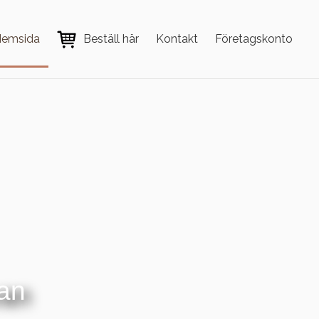
emsida
Beställ här
Kontakt
Företagskonto
van