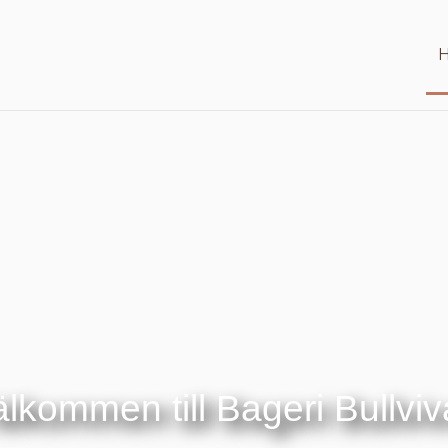
H
lkommen till Bageri Bullvi