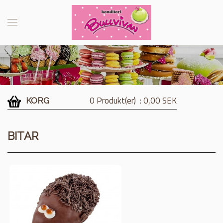
0 Produkt(er)
: 0,00 SEK
KORG
BITAR