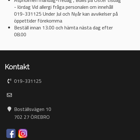
- lördag Vid allergi fråga personalen om innehåll
019-331125 Under Jul och Nyår kan avvikelser på
öppettider förekomma
Beställ innan 13.00 och hämta nästa dag efter
08.00
Kontakt
019-331125
Boställsvägen 10
702 27 ÖREBRO