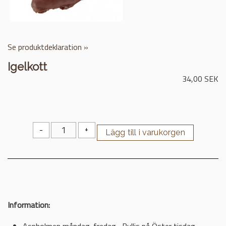
Se produktdeklaration »
Igelkott
34,00 SEK
-
+
Information:
Aspholmen måndag-fredag , Bullis på Öster tisdag