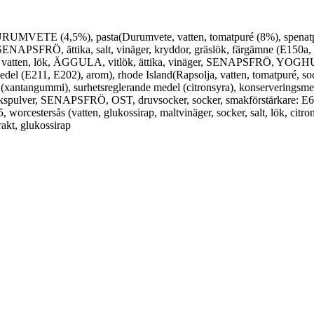
MVETE (4,5%), pasta(Durumvete, vatten, tomatpuré (8%), spenatpulve
APSFRÖ, ättika, salt, vinäger, kryddor, gräslök, färgämne (E150a, E
a, vatten, lök, ÄGGULA, vitlök, ättika, vinäger, SENAPSFRÖ, YOGHUR
edel (E211, E202), arom), rhode Island(Rapsolja, vatten, tomatpuré,
l (xantangummi), surhetsreglerande medel (citronsyra), konserveringsmedel
 vitlökspulver, SENAPSFRÖ, OST, druvsocker, socker, smakförstärkare: 
rcestersås (vatten, glukossirap, maltvinäger, socker, salt, lök, citron,
rakt, glukossirap