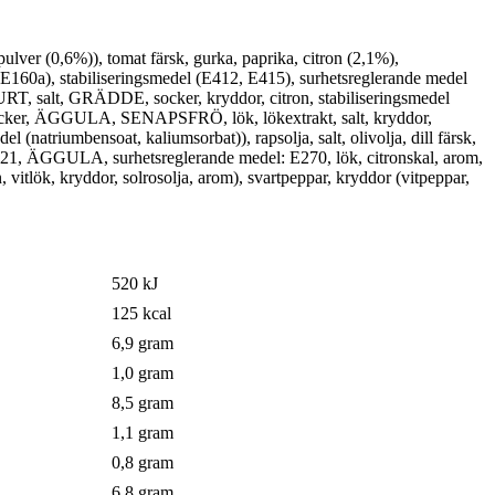
r (0,6%)), tomat färsk, gurka, paprika, citron (2,1%),
160a), stabiliseringsmedel (E412, E415), surhetsreglerande medel
T, salt, GRÄDDE, socker, kryddor, citron, stabiliseringsmedel
 socker, ÄGGULA, SENAPSFRÖ, lök, lökextrakt, salt, kryddor,
 (natriumbensoat, kaliumsorbat)), rapsolja, salt, olivolja, dill färsk,
E621, ÄGGULA, surhetsreglerande medel: E270, lök, citronskal, arom,
 vitlök, kryddor, solrosolja, arom), svartpeppar, kryddor (vitpeppar,
520 kJ
125 kcal
6,9 gram
1,0 gram
8,5 gram
1,1 gram
0,8 gram
6,8 gram