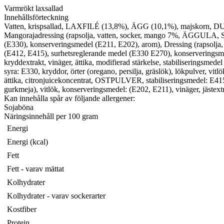
Varmrökt laxsallad
Innehållsförteckning
Vatten, krispsallad, LAXFILÉ (13,8%), ÄGG (10,1%), majskorn, DURU
Mangorajadressing (rapsolja, vatten, socker, mango 7%, ÄGGULA, SEN
(E330), konserveringsmedel (E211, E202), arom), Dressing (rapsolj
(E412, E415), surhetsreglerande medel (E330 E270), konserveringsm
kryddextrakt, vinäger, ättika, modifierad stärkelse, stabiliseringsmede
syra: E330, kryddor, örter (oregano, persilja, gräslök), lökpulver,
ättika, citronjuicekoncentrat, OSTPULVER, stabiliseringsmedel: E415, wo
gurkmeja), vitlök, konserveringsmedel: (E202, E211), vinäger, jästext
Kan innehålla spår av följande allergener:
Sojaböna
Näringsinnehåll per 100 gram
Energi
Energi (kcal)
Fett
Fett - varav mättat
Kolhydrater
Kolhydrater - varav sockerarter
Kostfiber
Protein